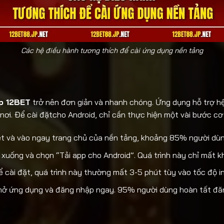
Các hệ điều hành tương thích để cài ứng dụng nền tảng
pp 12BET
trở nên đơn giản và nhanh chóng. Ứng dụng hỗ trợ hệ 
nơi. Để cài đặtcho Android, chỉ cần thực hiện một vài bước cơ
ệt và vào ngay trang chủ của nền tảng, khoảng 85% người dùng
 xuống và chọn “Tải app cho Android”. Quá trình này chỉ mất k
 để cài đặt, quá trình này thường mất 3-5 phút tùy vào tốc độ i
 mở ứng dụng và đăng nhập ngay. 95% người dùng hoàn tất đăn