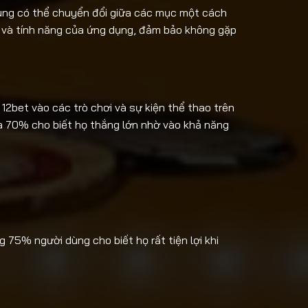
dùng có thể chuyển đổi giữa các mục một cách
ộ và tính năng của ứng dụng, đảm bảo không gặp
12bet vào các trò chơi và sự kiện thể thao trên
và 70% cho biết họ thắng lớn nhờ vào khả năng
g 75% người dùng cho biết họ rất tiện lợi khi