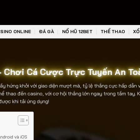
SINO ONLINE
ĐÁ GÀ
NỔ HŨ 12BET
THỂ THAO
XỔ
– Chơi Cá Cược Trực Tuyến An To
ầy hứng khởi với giao diện mượt mà, tỷ lệ thắng cực hấp dẫn
hể thao đến casino, với cơ hội thắng lớn ngay trong tầm tay.
được khi tải ứng dụng!
ndroid và iOS