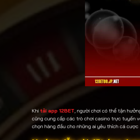
Khi
tải app 12BET
, người chơi có thể tận hưởn
cũng cung cấp các trò chơi casino trực tuyến v
chọn hàng đầu cho những ai yêu thích cá cược 