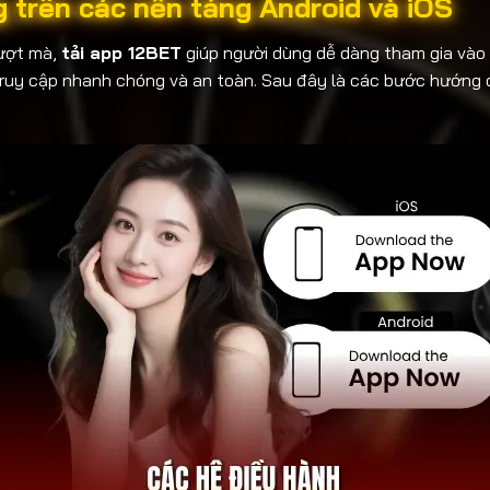
 trên các nền tảng Android và iOS
mượt mà,
tải app 12BET
giúp người dùng dễ dàng tham gia vào c
truy cập nhanh chóng và an toàn. Sau đây là các bước hướng dẫ