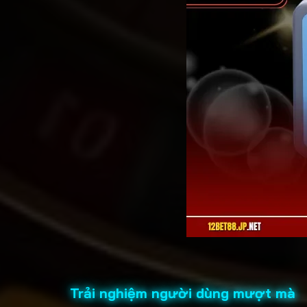
Trải nghiệm người dùng mượt mà