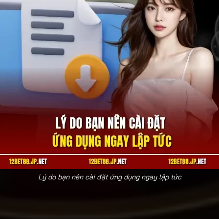
Lý do bạn nên cài đặt ứng dụng ngay lập tức