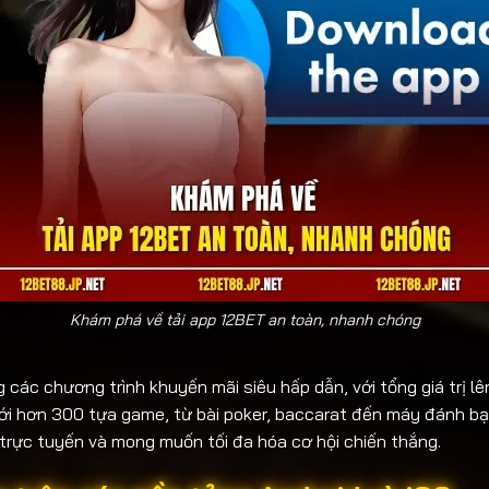
Khám phá về tải app 12BET an toàn, nhanh chóng
g các chương trình khuyến mãi siêu hấp dẫn, với tổng giá trị 
ới hơn 300 tựa game, từ bài poker, baccarat đến máy đánh bạ
trực tuyến và mong muốn tối đa hóa cơ hội chiến thắng.