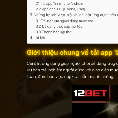
Tải app 12BET cho Android
App cho iOS (iPhone, iPad)
Những lợi ích vượt trội khi cài đặt ứng dụng nền 
Trải nghiệm người dùng mượt mà
Dễ dàng truy cập mọi lúc
Thông báo kịp thời
Lời kết
Giới thiệu chung về tải app
Cài đặt ứng dụng giúp người chơi dễ dàng truy 
ưu hóa trải nghiệm người dùng với giao diện mượ
toàn, đảm bảo việc nạp/rút tiền nhanh chóng.