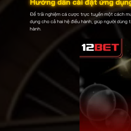
Hướng dẫn cài đặt ứng dụng
Để trải nghiệm cá cược trực tuyến một cách 
dụng cho cả hai hệ điều hành, giúp người dùng 
hành.