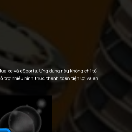
đua xe và eSports. Ứng dụng này không chỉ tối
 trợ nhiều hình thức thanh toán tiện lợi và an