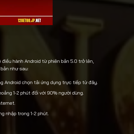
điều hành Android từ phiên bản 5.0 trở lên,
 bản như sau:
 Android chọn tải ứng dụng trực tiếp từ đây.
hoảng 1-2 phút đối với 90% người dùng.
nternet.
g nhập trong 1-2 phút.