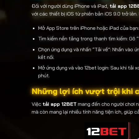
Đối với người dùng iPhone và iPad,
tải app 12B
với các thiết bị iOS từ phiên bản iOS 9.0 trở l
Mở App Store trên iPhone hoặc iPad của bạn: 
Tìm kiếm nền tảng trong thanh tìm kiếm: Gõ 
Chọn ứng dụng và nhấn “Tải về”: Nhấn vào ứn
kết nối.
Mở ứng dụng và vào 12bet login: Sau khi tải
phút.
Những lợi ích vượt trội khi
Việc
tải app 12BET
mang đến cho người chơi nh
mà còn mang lại nhiều tính năng tiện ích, giúp cả