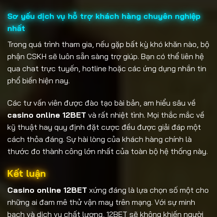
Sơ yếu dịch vụ hỗ trợ khách hàng chuyên nghiệp
nhất
Trong quá trình tham gia, nếu gặp bất kỳ khó khăn nào, bộ
phận CSKH sẽ luôn sẵn sàng trợ giúp. Bạn có thể liên hệ
qua chat trực tuyến, hotline hoặc các ứng dụng nhắn tin
phổ biến hiện nay.
Các tư vấn viên được đào tạo bài bản, am hiểu sâu về
casino online 12BET
và rất nhiệt tình. Mọi thắc mắc về
kỹ thuật hay quy định đặt cược đều được giải đáp một
cách thỏa đáng. Sự hài lòng của khách hàng chính là
thước đo thành công lớn nhất của toàn bộ hệ thống này.
Kết luận
Casino online 12BET
xứng đáng là lựa chọn số một cho
những ai đam mê thử vận may trên mạng. Với sự minh
bạch và dịch vụ chất lượng, 12BET sẽ không khiến người