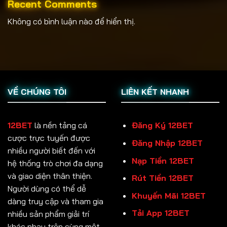
Recent Comments
Không có bình luận nào để hiển thị.
VỀ CHÚNG TÔI
LIÊN KẾT NHANH
12BET
là nền tảng cá
Đăng Ký 12BET
cược trực tuyến được
Đăng Nhập 12BET
nhiều người biết đến với
Nạp Tiền 12BET
hệ thống trò chơi đa dạng
và giao diện thân thiện.
Rút Tiền 12BET
Người dùng có thể dễ
Khuyến Mãi 12BET
dàng truy cập và tham gia
Tải App 12BET
nhiều sản phẩm giải trí
khác nhau trên cùng một