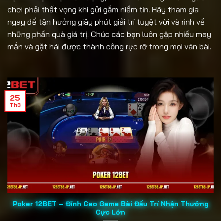
chơi phải thất vọng khi gửi gắm niềm tin. Hãy tham gia
ngay để tận hưởng giây phút giải trí tuyệt vời và rinh về
những phần quà giá trị. Chúc các bạn luôn gặp nhiều may
mắn và gặt hái được thành công rực rỡ trong mọi ván bài.
25
Th3
Poker 12BET – Đỉnh Cao Game Bài Đấu Trí Nhận Thưởng
Cực Lớn