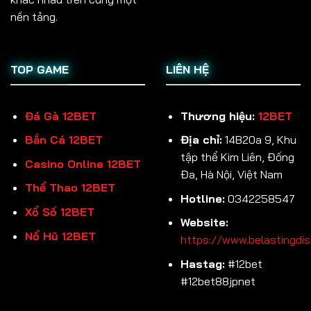
nền tảng.
TOP GAME
LIÊN HỆ
Đá Gà 12BET
Thương hiệu:
12BET
Bắn Cá 12BET
Địa chỉ:
14B20a 9, Khu
tập thể Kim Liên, Đống
Casino Online 12BET
Đa, Hà Nội, Việt Nam
Thể Thao 12BET
Hotline:
0342258547
Xổ Số 12BET
Website:
Nổ Hũ 12BET
https://www.belastingdis
Hastag:
#12bet
#12bet88jpnet