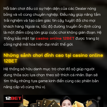
Mỗi bàn chơi đều có sự hiện diện của các Dealer nóng
bỏng và vô cùng chuyên nghiệp. Điều này giúp nâng tầm
trải nghiệm và tạo cảm giác tin cậy tuyệt đối cho mọi
khách hàng. Ngoài ra, tốc độ đường truyền ổn định cũng
là một điểm cộng lớn giúp cuộc chơi không gián đoạn. Hệ
thống bảo mật tại
casino online 12BET
được trang bị
công nghệ mã hóa hiện đại nhất thế giới.
Những sảnh chơi đỉnh cao tại casino online
12BET
Hệ thống sở hữu danh mục trò chơi đồ sộ giúp người
dùng thỏa sức lựa chọn theo sở thích cá nhân. Bạn sẽ
tìm thấy những tựa game kinh điển cùng các phiên bản
nâng cấp vô cùng thú vị.