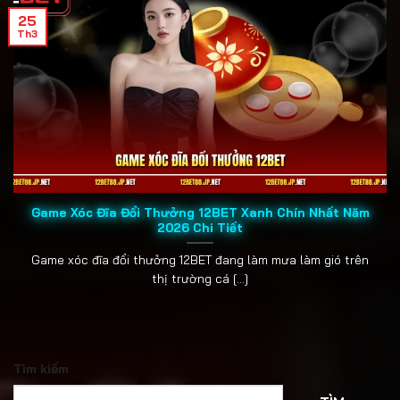
25
Th3
Game Xóc Đĩa Đổi Thưởng 12BET Xanh Chín Nhất Năm
2026 Chi Tiết
Game xóc đĩa đổi thưởng 12BET đang làm mưa làm gió trên
thị trường cá [...]
Tìm kiếm