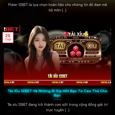
Poker 12BET là lựa chọn hoàn hảo cho những tín đồ đam mê
bộ môn [...]
25
Th3
Tài Xỉu 12BET Và Những Bí Kíp Hốt Bạc Từ Cao Thủ Cho
Bạn
Tài xỉu 12BET đang trở thành cơn sốt trong cộng đồng giải trí
trực tuyến [...]