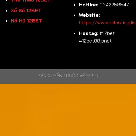
Hotline:
0342258547
Xổ Số 12BET
Website:
Nổ Hũ 12BET
https://www.belastingdis
Hastag:
#12bet
#12bet88jpnet
BẢN QUYỀN THUỘC VỀ 12BET