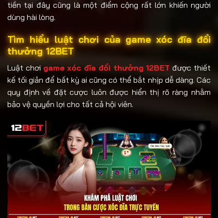
tiền tại đây cũng là một điểm cộng rất lớn khiến người
dùng hài lòng.
Tìm hiểu luật chơi của game xóc đĩa đổi
thưởng 12BET
Luật chơi
game xóc đĩa đổi thưởng 12BET
được thiết
kế tối giản để bất kỳ ai cũng có thể bắt nhịp dễ dàng. Các
quy định về đặt cược luôn được hiển thị rõ ràng nhằm
bảo vệ quyền lợi cho tất cả hội viên.