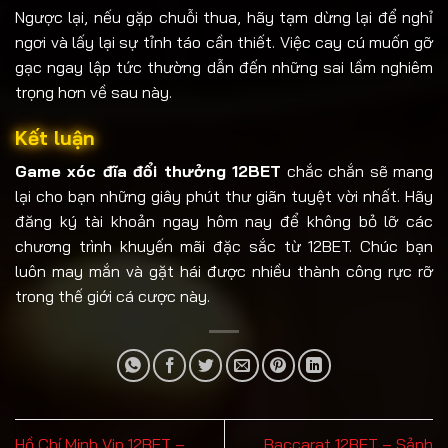
Ngược lại, nếu gặp chuỗi thua, hãy tạm dừng lại để nghỉ
ngơi và lấy lại sự tỉnh táo cần thiết. Việc cay cú muốn gỡ
gạc ngay lập tức thường dẫn đến những sai lầm nghiêm
trọng hơn về sau này.
Kết luận
Game xóc đĩa đổi thưởng 12BET
chắc chắn sẽ mang
lại cho bạn những giây phút thư giãn tuyệt vời nhất. Hãy
đăng ký tài khoản ngay hôm nay để không bỏ lỡ các
chương trình khuyến mãi đặc sắc từ 12BET. Chúc bạn
luôn may mắn và gặt hái được nhiều thành công rực rỡ
trong thế giới cá cược này.
Hồ Chí Minh Vip 12BET –
Baccarat 12BET – Sảnh