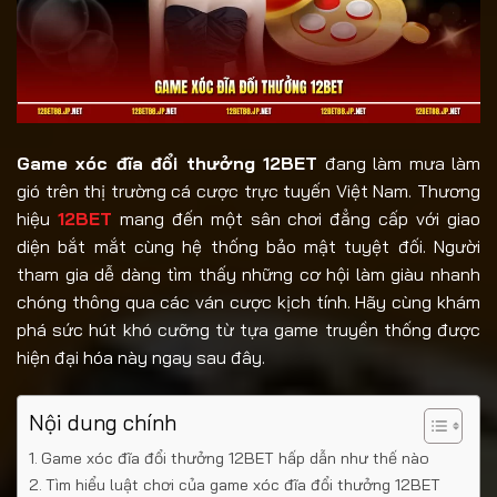
Game xóc đĩa đổi thưởng 12BET
đang làm mưa làm
gió trên thị trường cá cược trực tuyến Việt Nam. Thương
hiệu
12BET
mang đến một sân chơi đẳng cấp với giao
diện bắt mắt cùng hệ thống bảo mật tuyệt đối. Người
tham gia dễ dàng tìm thấy những cơ hội làm giàu nhanh
chóng thông qua các ván cược kịch tính. Hãy cùng khám
phá sức hút khó cưỡng từ tựa game truyền thống được
hiện đại hóa này ngay sau đây.
Nội dung chính
Game xóc đĩa đổi thưởng 12BET hấp dẫn như thế nào
Tìm hiểu luật chơi của game xóc đĩa đổi thưởng 12BET