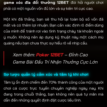
game xóc đĩa đổi thưởng 12BET
đòi hỏi người chơi
phải có một nguồn vốn đủ lớn và sự kiên trì cực cao.
Một khi đã thắng, bạn sẽ thu hồi lại toàn bộ số vốn đã
mất và có thêm lợi nhuận. Bạn cần xác định rõ điểm dừng
của mình để tránh rơi vào tình trạng cháy tài khoản ngoài
ý muốn. Không nên áp dụng kỹ thuật này một cách mù
quáng nếu bạn chưa thực sự hiểu rõ về nhịp cầu.
Xem thêm:
Poker 12BET
– Đỉnh Cao
Game Bài Đấu Trí Nhận Thưởng Cực Lớn
Sơ lược quản lý cảm xúc và tâm lý khi chơi
Tâm lý ổn định chiếm đến 70% thành công của một người
chơi cá cược trực tuyến chuyên nghiệp ngày nay. Khi
đang trong chuỗi thắng, bạn không nên quá tự mãn mà
dẫn đến những quyết định đặt cược liều lĩnh.