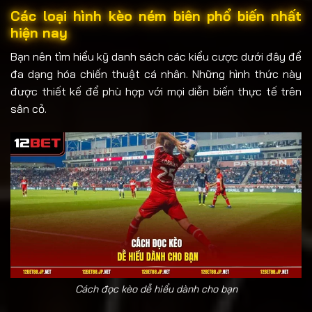
Các loại hình kèo ném biên phổ biến nhất
hiện nay
Bạn nên tìm hiểu kỹ danh sách các kiểu cược dưới đây để
đa dạng hóa chiến thuật cá nhân. Những hình thức này
được thiết kế để phù hợp với mọi diễn biến thực tế trên
sân cỏ.
Cách đọc kèo dễ hiểu dành cho bạn