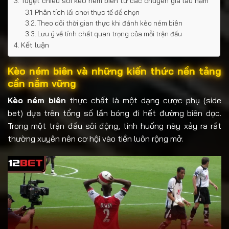
Tuyệt chiêu soi kèo ném biên từ các chuyên gia lâu năm
Phân tích lối chơi thực tế để chọn
Theo dõi thời gian thực khi đánh kèo ném biên
Lưu ý về tính chất quan trọng của mỗi trận đấu
Kết luận
Kèo ném biên và những kiến thức nền tảng
cần nắm vững
Kèo ném biên
thực chất là một dạng cược phụ (side
bet) dựa trên tổng số lần bóng đi hết đường biên dọc.
Trong một trận đấu sôi động, tình huống này xảy ra rất
thường xuyên nên cơ hội vào tiền luôn rộng mở.