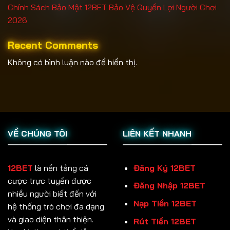
Chính Sách Bảo Mật 12BET Bảo Vệ Quyền Lợi Người Chơi
2026
Recent Comments
Không có bình luận nào để hiển thị.
VỀ CHÚNG TÔI
LIÊN KẾT NHANH
12BET
là nền tảng cá
Đăng Ký 12BET
cược trực tuyến được
Đăng Nhập 12BET
nhiều người biết đến với
Nạp Tiền 12BET
hệ thống trò chơi đa dạng
và giao diện thân thiện.
Rút Tiền 12BET