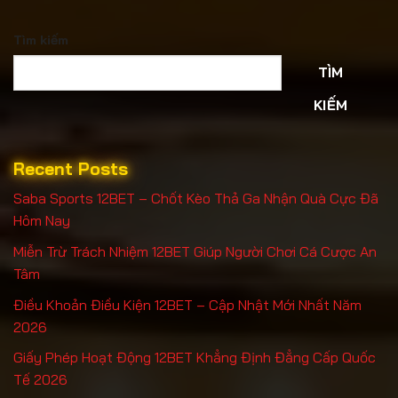
Tìm kiếm
TÌM
KIẾM
Recent Posts
Saba Sports 12BET – Chốt Kèo Thả Ga Nhận Quà Cực Đã
Hôm Nay
Miễn Trừ Trách Nhiệm 12BET Giúp Người Chơi Cá Cược An
Tâm
Điều Khoản Điều Kiện 12BET – Cập Nhật Mới Nhất Năm
2026
Giấy Phép Hoạt Động 12BET Khẳng Định Đẳng Cấp Quốc
Tế 2026