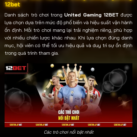
12bet
Danh sách trò chơi trong
United Gaming 12BET
được
lựa chọn dựa trên mức độ phổ biến và hiệu suất vận hành
ổn định. Mỗi trò chơi mang lại trải nghiệm riêng, phù hợp
với nhiều chiến lược khác nhau. Khi lựa chọn đúng danh
mục, hội viên có thể tối ưu hiệu quả và duy trì sự ổn định
trong quá trình tham gia.
Các trò chơi nổi bật nhất