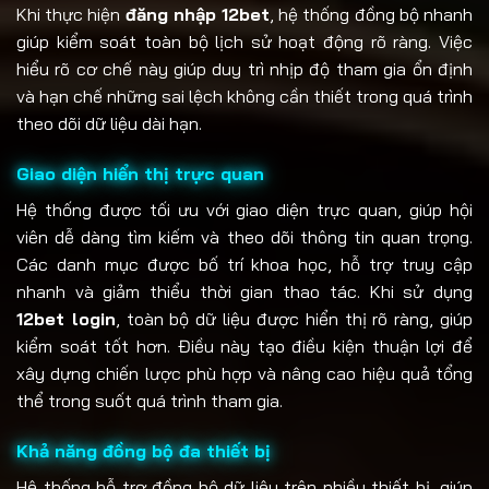
Khi thực hiện
đăng nhập 12bet
, hệ thống đồng bộ nhanh
giúp kiểm soát toàn bộ lịch sử hoạt động rõ ràng. Việc
hiểu rõ cơ chế này giúp duy trì nhịp độ tham gia ổn định
và hạn chế những sai lệch không cần thiết trong quá trình
theo dõi dữ liệu dài hạn.
Giao diện hiển thị trực quan
Hệ thống được tối ưu với giao diện trực quan, giúp hội
viên dễ dàng tìm kiếm và theo dõi thông tin quan trọng.
Các danh mục được bố trí khoa học, hỗ trợ truy cập
nhanh và giảm thiểu thời gian thao tác. Khi sử dụng
12bet login
, toàn bộ dữ liệu được hiển thị rõ ràng, giúp
kiểm soát tốt hơn. Điều này tạo điều kiện thuận lợi để
xây dựng chiến lược phù hợp và nâng cao hiệu quả tổng
thể trong suốt quá trình tham gia.
Khả năng đồng bộ đa thiết bị
Hệ thống
hỗ trợ đồng bộ dữ liệu trên nhiều thiết bị, giúp